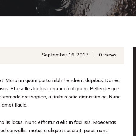
|
September 16, 2017
0 views
uet. Morbi in quam porta nibh hendrerit dapibus. Donec
s risus. Phasellus luctus commodo aliquam. Pellentesque
ed commodo orci sapien, a finibus odio dignissim ac. Nunc
 amet ligula.
llis lacus. Nunc efficitur a elit in facilisis. Maecenas
ed convallis, metus a aliquet suscipit, purus nunc