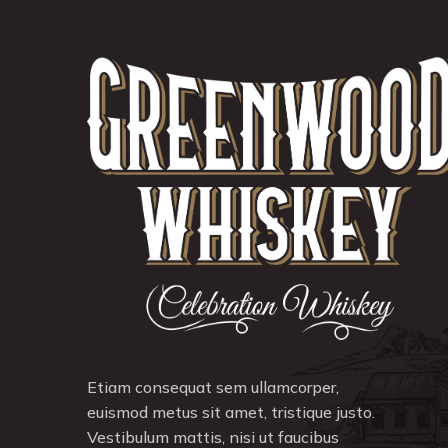
Etiam consequat sem ullamcorper,
euismod metus sit amet, tristique justo.
Vestibulum mattis, nisi ut faucibus