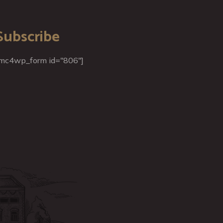
Subscribe
mc4wp_form id="806"]