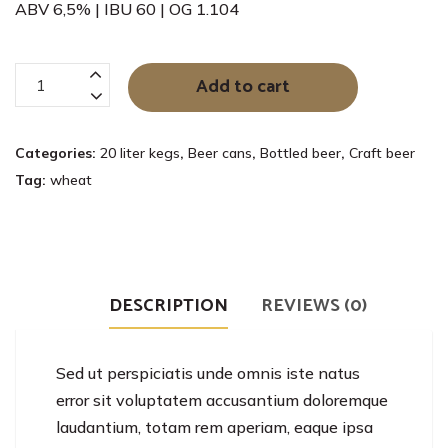
ABV 6,5% | IBU 60 | OG 1.104
GREENWOOD
Add to cart
RYE
WHISKEY
Categories:
20 liter kegs
,
Beer cans
,
Bottled beer
,
Craft beer
JUNETEENTH
Tag:
wheat
EDITION
quantity
DESCRIPTION
REVIEWS (0)
Sed ut perspiciatis unde omnis iste natus
error sit voluptatem accusantium doloremque
laudantium, totam rem aperiam, eaque ipsa